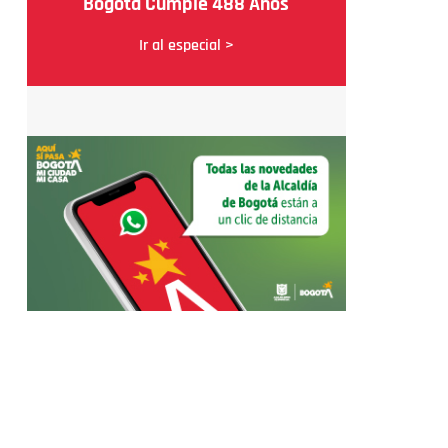
Bogotá Cumple 488 Años
Ir al especial >