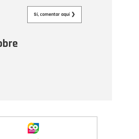
orreo electrónico
Sí, comentar aquí ❯
ensaje
obre
Enviar