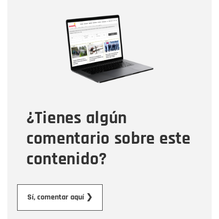
Nombre
Nombre
Correo electrónico
Tipo de comentario
¿Tienes algún
Mensaje
comentario sobre este
contenido?
Enviar
Sí, comentar aquí ❯