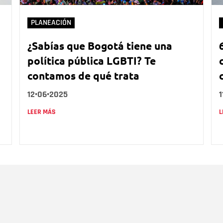
PLANEACIÓN
¿Sabías que Bogotá tiene una
política pública LGBTI? Te
contamos de qué trata
12•06•2025
1
LEER MÁS
L
Nombre
C
Nombre
Tipo de comentario
M