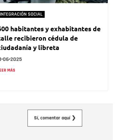
INTEGRACIÓN SOCIAL
600 habitantes y exhabitantes de
calle recibieron cédula de
ciudadanía y libreta
1•06•2025
EER MÁS
orreo electrónico
Sí, comentar aquí ❯
ensaje