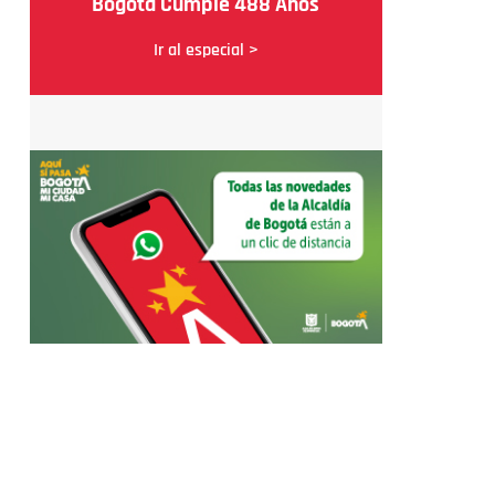
Bogotá Cumple 488 Años
Ir al especial >