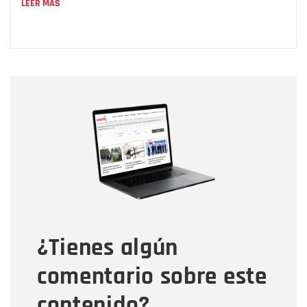
LEER MÁS
Nombre
Nombre
Correo electrónico
Tipo de comentario
¿Tienes algún
Mensaje
comentario sobre este
contenido?