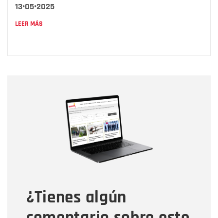
13•05•2025
LEER MÁS
Nombre
Nombre
Correo electrónico
Tipo de comentario
¿Tienes algún
Mensaje
comentario sobre este