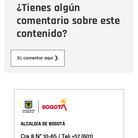
¿Tienes algún
Mensaje
comentario sobre este
contenido?
Enviar
Sí, comentar aquí ❯
ALCALDÍA DE BOGOTÁ
Cra 8 N° 10-65 / Tel:
+57 (601)