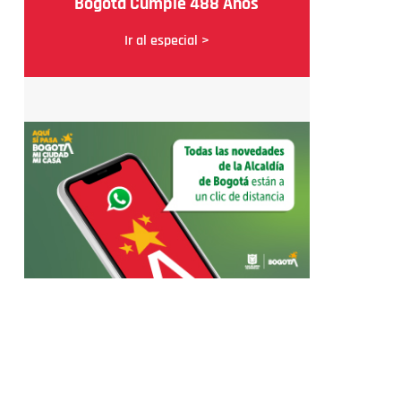
Bogotá Cumple 488 Años
Ir al especial >