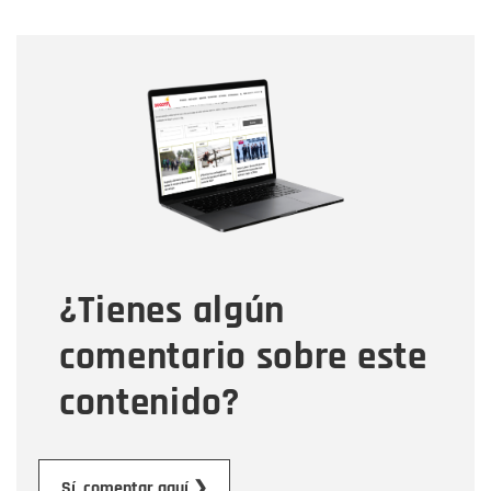
Nombre
Nombre
Correo electrónico
Tipo de comentario
¿Tienes algún
Mensaje
comentario sobre este
contenido?
Enviar
Sí, comentar aquí ❯