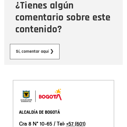
¿Tienes algún
Mensaje
comentario sobre este
contenido?
Enviar
Sí, comentar aquí ❯
ALCALDÍA DE BOGOTÁ
Cra 8 N° 10-65 / Tel:
+57 (601)