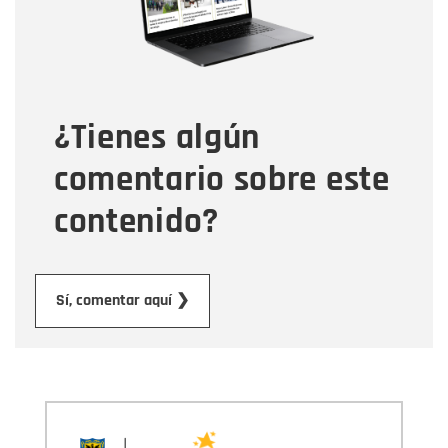
Tipo de comentario
¿Tienes algún
Mensaje
comentario sobre este
contenido?
Enviar
Sí, comentar aquí ❯