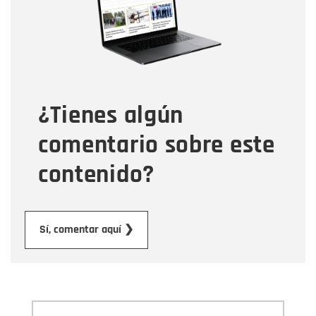
Correo electrónico
Tipo de comentario
¿Tienes algún
Mensaje
comentario sobre este
contenido?
Enviar
Sí, comentar aquí ❯