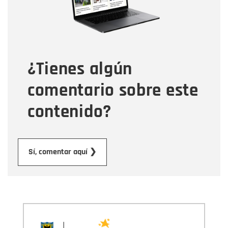
Tipo de comentario
¿Tienes algún
Mensaje
comentario sobre este
contenido?
Enviar
Sí, comentar aquí ❯