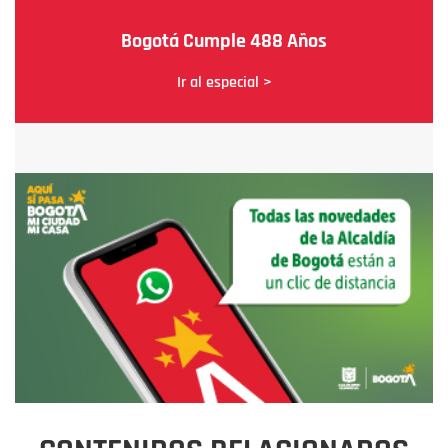
Bogotá Cumple 488 Años
Ir al especial >