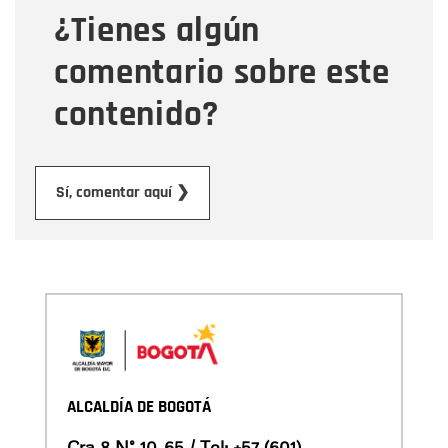
¿Tienes algún
Mensaje
comentario sobre este
contenido?
Enviar
Sí, comentar aquí ❯
ALCALDÍA DE BOGOTÁ
Cra 8 N° 10-65 / Tel:
+57 (601)