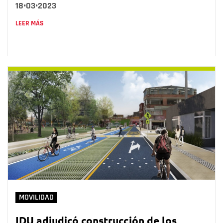
18•03•2023
LEER MÁS
MOVILIDAD
IDU adjudicó construcción de los