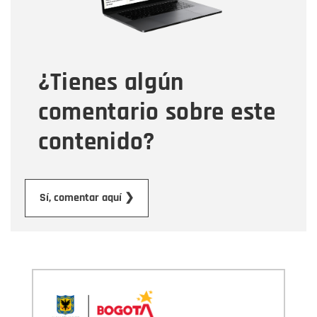
Tipo de comentario
¿Tienes algún
Mensaje
comentario sobre este
contenido?
Enviar
Sí, comentar aquí ❯