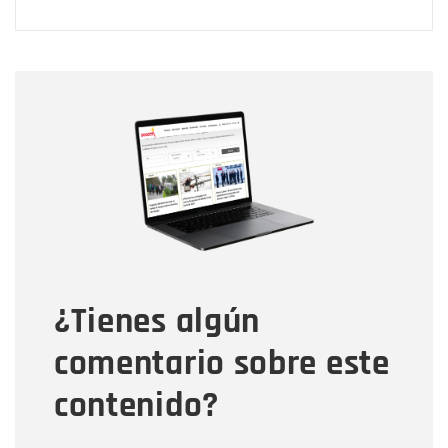
Nombre
Nombre
Correo electrónico
Tipo de comentario
¿Tienes algún
Mensaje
comentario sobre este
contenido?