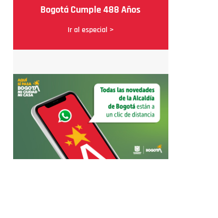
Bogotá Cumple 488 Años
Ir al especial >