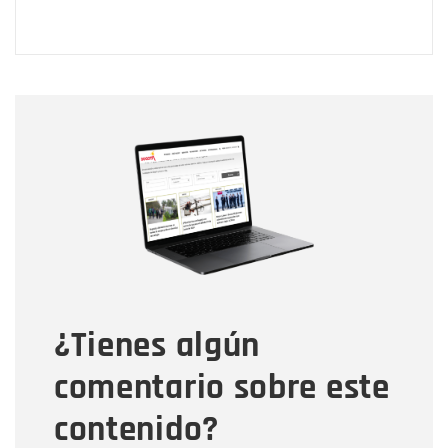
Nombre
Nombre
Correo electrónico
Tipo de comentario
¿Tienes algún
Mensaje
comentario sobre este
contenido?