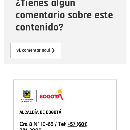
¿Tienes algún
Mensaje
comentario sobre este
contenido?
Enviar
Sí, comentar aquí ❯
ALCALDÍA DE BOGOTÁ
Cra 8 N° 10-65 / Tel:
+57 (601)