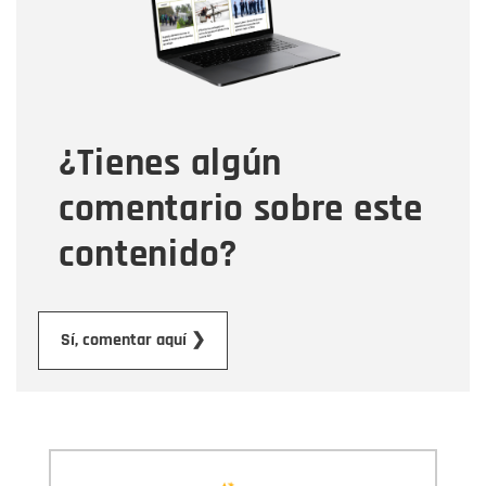
Tipo de comentario
¿Tienes algún
Mensaje
comentario sobre este
contenido?
Enviar
Sí, comentar aquí ❯