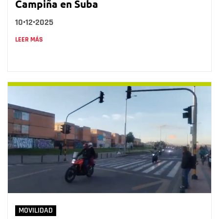
Campiña en Suba
10•12•2025
LEER MÁS
MOVILIDAD