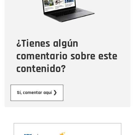
Tipo de comentario
¿Tienes algún
Mensaje
comentario sobre este
contenido?
Enviar
Sí, comentar aquí ❯