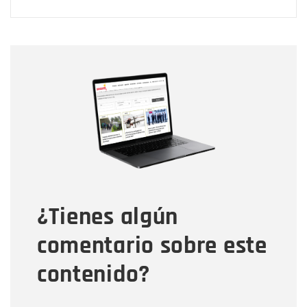
Nombre
Nombre
Correo electrónico
Tipo de comentario
¿Tienes algún
Mensaje
comentario sobre este
contenido?