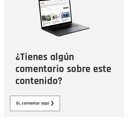
Nombre
Correo electrónico
Tipo de comentario
¿Tienes algún
Mensaje
comentario sobre este
contenido?
Enviar
Sí, comentar aquí ❯