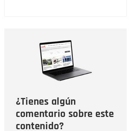
Nombre
Nombre
Correo electrónico
Tipo de comentario
¿Tienes algún
Mensaje
comentario sobre este
contenido?