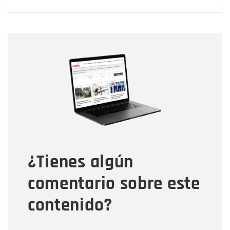
Nombre
Nombre
Correo electrónico
Tipo de comentario
¿Tienes algún
Mensaje
comentario sobre este
contenido?