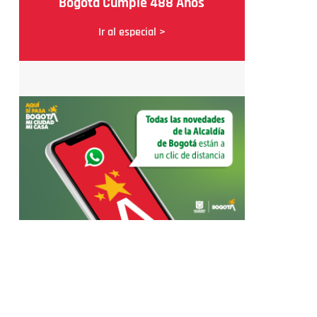
Bogotá Cumple 488 Años
Ir al especial >