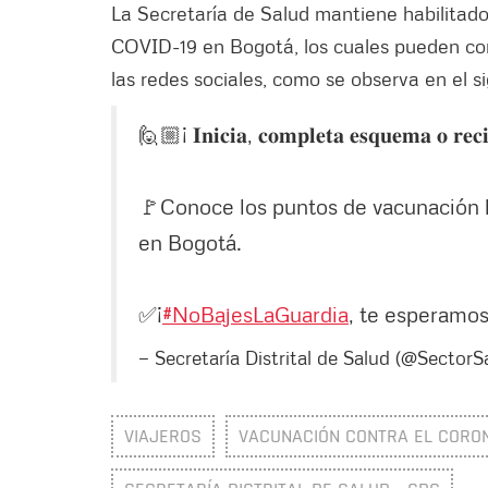
La Secretaría de Salud mantiene habilitado
COVID-19 en Bogotá, los cuales pueden cons
las redes sociales, como se observa en el si
🙋🏼¡ 𝐈𝐧𝐢𝐜𝐢𝐚, 𝐜𝐨𝐦𝐩𝐥𝐞𝐭𝐚 𝐞𝐬𝐪𝐮𝐞𝐦𝐚 𝐨 𝐫
🚩Conoce los puntos de vacunación h
en Bogotá.
✅¡
#NoBajesLaGuardia
, te esperamo
— Secretaría Distrital de Salud (@SectorS
VIAJEROS
VACUNACIÓN CONTRA EL CORON