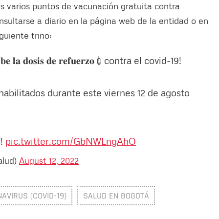
s varios puntos de vacunación gratuita contra
ultarse a diario en la página web de la entidad o en
guiente trino:
𝐜𝐢𝐛𝐞 𝐥𝐚 𝐝𝐨𝐬𝐢𝐬 𝐝𝐞 𝐫𝐞𝐟𝐮𝐞𝐫𝐳𝐨💉contra el covid-19!
abilitados durante este viernes 12 de agosto
s!
pic.twitter.com/GbNWLngAhO
alud)
August 12, 2022
AVIRUS (COVID-19)
SALUD EN BOGOTÁ