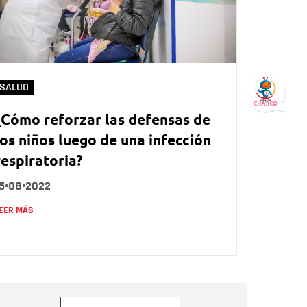
SALUD
¿Cómo reforzar las defensas de
los niños luego de una infección
respiratoria?
15•08•2022
EER MÁS
orreo electrónico