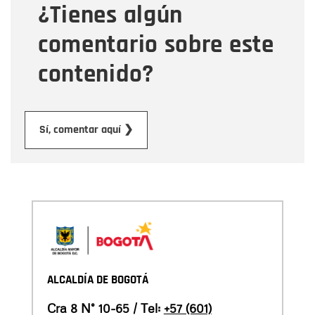
¿Tienes algún
Mensaje
comentario sobre este
contenido?
Enviar
Sí, comentar aquí ❯
ALCALDÍA DE BOGOTÁ
Cra 8 N° 10-65 / Tel:
+57 (601)