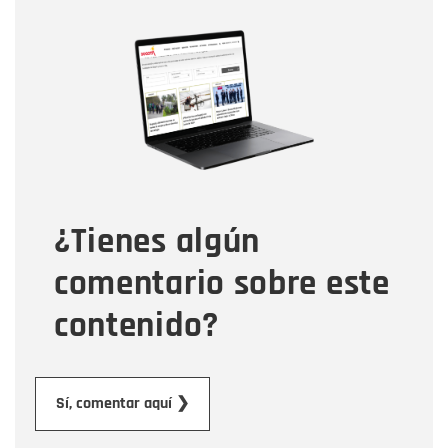
Nombre
Nombre
Correo electrónico
Tipo de comentario
¿Tienes algún
Mensaje
comentario sobre este
contenido?
Enviar
Sí, comentar aquí ❯