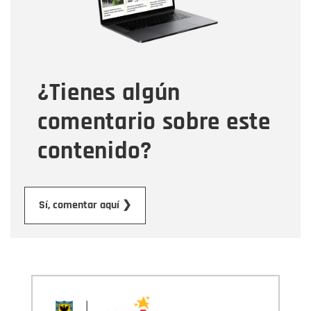
Tipo de comentario
¿Tienes algún
Mensaje
comentario sobre este
contenido?
Enviar
Sí, comentar aquí ❯