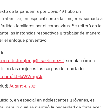
texto de la pandemia por Covid-19 hubo un
trafamiliar, en especial contra las mujeres, sumado a
didas familiares por el coronavirus. Se reiteró en la
nte las instancias respectivas y trabajar de manera
cer el enfoque preventivo.
 de
ecredistmujer
,
@LisaGomezC
, señala cómo el
 en las mujeres las cargas del cuidado
ter.com/TJHxWVmyAk
alud)
August 4, 2021
uicidio, en especial en adolescentes y jóvenes, es
, para lo cual se planteó la necesidad de fortalecer