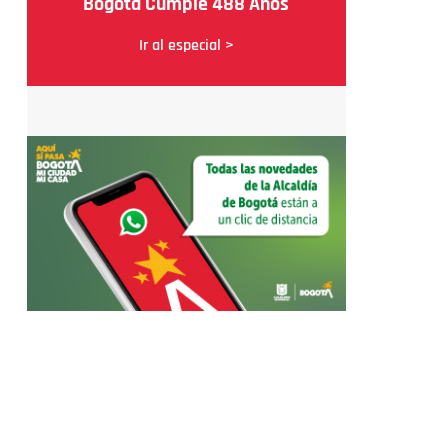
Bogotá Cumple 488 Años
Ir al especial >