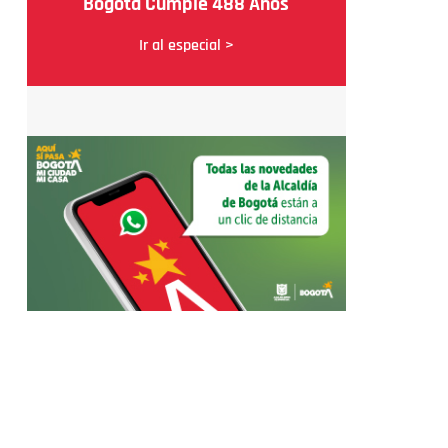
Bogotá Cumple 488 Años
Ir al especial >