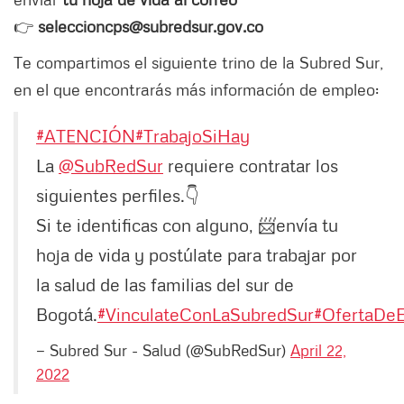
👉
seleccioncps@subredsur.gov.co
Te compartimos el siguiente trino de la Subred Sur,
en el que encontrarás más información de empleo:
#ATENCIÓN
#TrabajoSiHay
La
@SubRedSur
requiere contratar los
siguientes perfiles.👇
Si te identificas con alguno, 📨envía tu
hoja de vida y postúlate para trabajar por
la salud de las familias del sur de
Bogotá.
#VinculateConLaSubredSur
#OfertaDe
— Subred Sur - Salud (@SubRedSur)
April 22,
2022