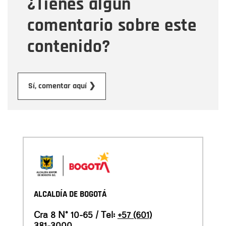
¿Tienes algún
Mensaje
comentario sobre este
contenido?
Enviar
Sí, comentar aquí ❯
ALCALDÍA DE BOGOTÁ
Cra 8 N° 10-65 / Tel:
+57 (601)
381-3000