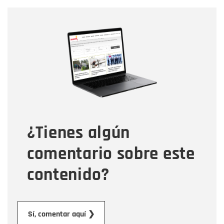
Nombre
Nombre
Correo electrónico
Tipo de comentario
¿Tienes algún
Mensaje
comentario sobre este
contenido?
Enviar
Sí, comentar aquí ❯