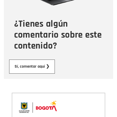
Tipo de comentario
¿Tienes algún
Mensaje
comentario sobre este
contenido?
Enviar
Sí, comentar aquí ❯