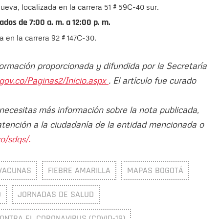
eva, localizada en la carrera 51 # 59C-40 sur.
bados de 7:00 a. m. a 12:00 p. m.
 en la carrera 92 # 147C-30.
formación proporcionada y difundida por la Secretaría
.gov.co/Paginas2/Inicio.aspx
. El artículo fue curado
 necesitas más información sobre la nota publicada,
atención a la ciudadanía de la entidad mencionada o
o/sdqs/.
VACUNAS
FIEBRE AMARILLA
MAPAS BOGOTÁ
D
JORNADAS DE SALUD
ONTRA EL CORONAVIRUS (COVID-19)