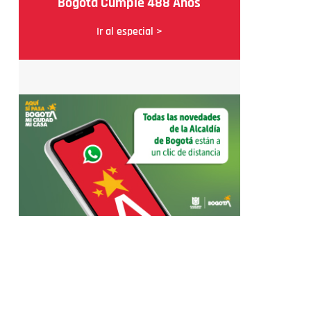
Bogotá Cumple 488 Años
Ir al especial >