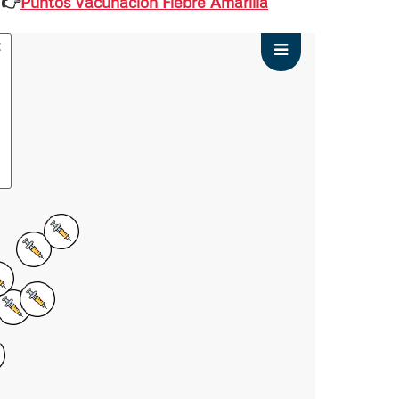
á
👉
Puntos Vacunación Fiebre Amarilla