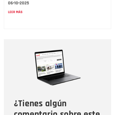
06•10•2025
LEER MÁS
Nombre
Nombre
Correo electrónico
Tipo de comentario
¿Tienes algún
Mensaje
comentario sobre este