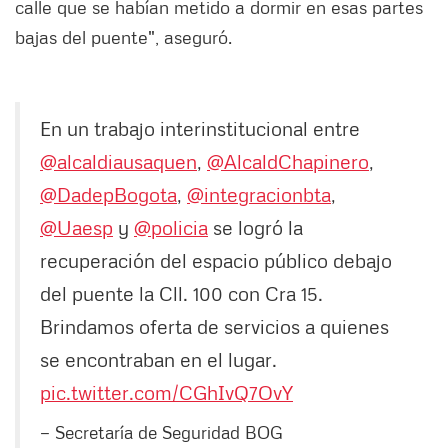
calle que se habían metido a dormir en esas partes
bajas del puente", aseguró.
En un trabajo interinstitucional entre
@alcaldiausaquen
,
@AlcaldChapinero
,
@DadepBogota
,
@integracionbta
,
@Uaesp
y
@policia
se logró la
recuperación del espacio público debajo
del puente la Cll. 100 con Cra 15.
Brindamos oferta de servicios a quienes
se encontraban en el lugar.
pic.twitter.com/CGhIvQ7OvY
— Secretaría de Seguridad BOG