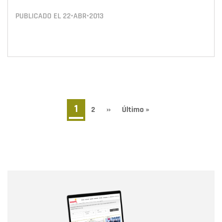
PUBLICADO EL
22•ABR•2013
Paginación
Página
1
Page
2
Siguiente
››
Última
Último »
página
página
actual
Nombre
Nombre
Correo electrónico