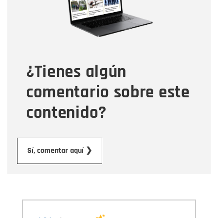
Tipo de comentario
¿Tienes algún
Mensaje
comentario sobre este
contenido?
Enviar
Sí, comentar aquí ❯