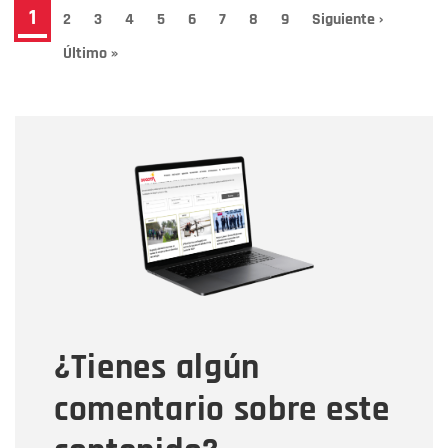
Paginación
Página
1
Page
2
Page
3
Page
4
Page
5
Page
6
Page
7
Page
8
Page
9
Siguiente
Siguiente ›
página
actual
Última
Último »
página
Nombre
Nombre
Correo electrónico
Tipo de comentario
¿Tienes algún
Mensaje
comentario sobre este