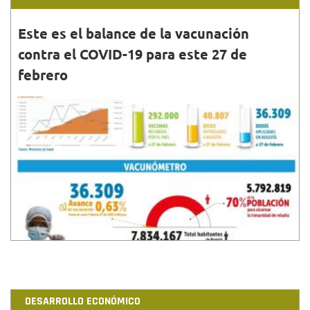
Este es el balance de la vacunación
contra el COVID-19 para este 27 de
febrero
27•FEB•2021
Este sábado se suministraron 3.498 vacunas así:
2.002 a personal de salud de primera línea y 1.496 a
adultos mayores de 80 años
DESARROLLO ECONÓMICO