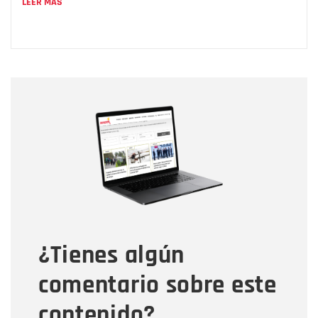
LEER MÁS
Nombre
Nombre
Correo electrónico
Tipo de comentario
¿Tienes algún
Mensaje
comentario sobre este
contenido?