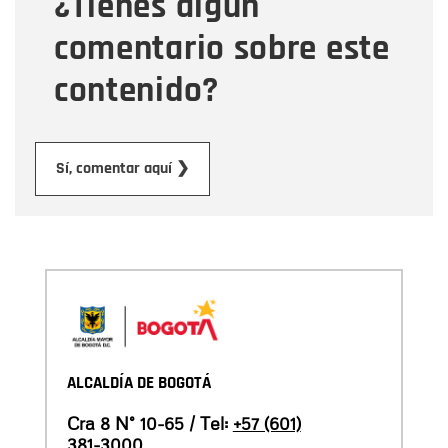
¿Tienes algún
comentario sobre este
contenido?
Enviar
Sí, comentar aquí ❯
ALCALDÍA DE BOGOTÁ
Cra 8 N° 10-65 / Tel:
+57 (601)
381-3000