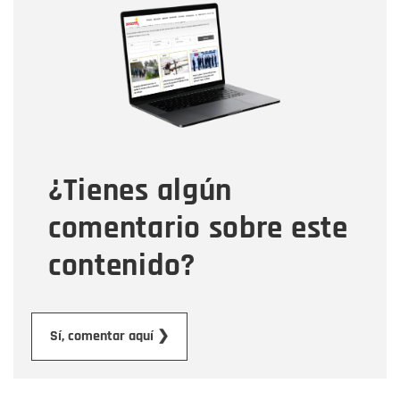
Nombre
Correo electrónico
Tipo de comentario
¿Tienes algún
Mensaje
comentario sobre este
contenido?
Enviar
Sí, comentar aquí ❯