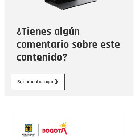
Tipo de comentario
¿Tienes algún
Mensaje
comentario sobre este
contenido?
Enviar
Sí, comentar aquí ❯