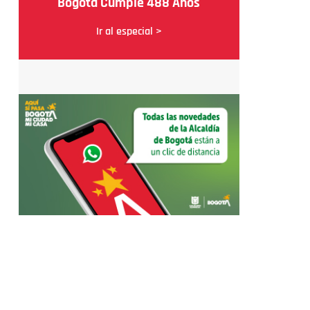
Bogotá Cumple 488 Años
Ir al especial >