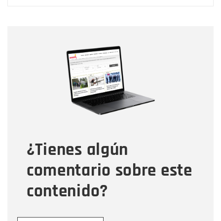
Nombre
Nombre
Correo electrónico
Tipo de comentario
¿Tienes algún
Mensaje
comentario sobre este
contenido?