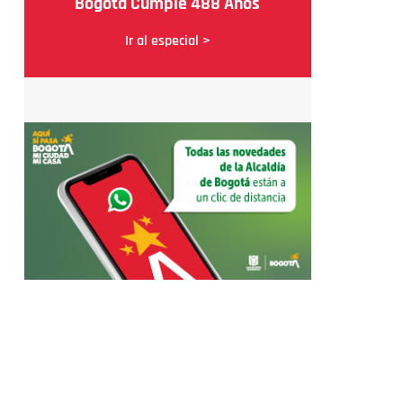
Bogotá Cumple 488 Años
Ir al especial >