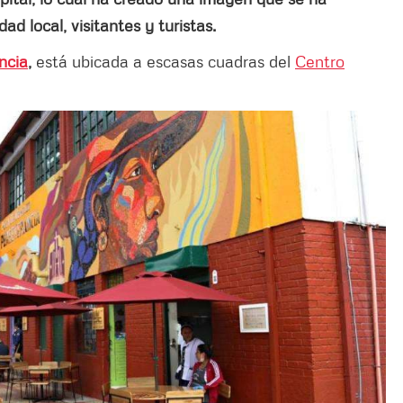
 local, visitantes y turistas.
ncia
,
está ubicada a escasas cuadras del
Centro