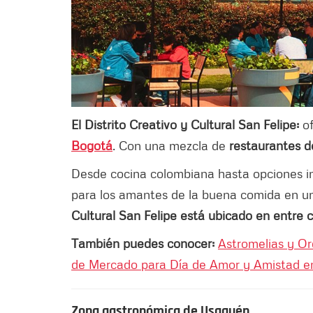
El Distrito Creativo y Cultural San Felipe:
o
Bogotá
. Con una mezcla de
restaurantes de
Desde cocina colombiana hasta opciones in
para los amantes de la buena comida en un
Cultural San Felipe está ubicado en entre cal
También puedes conocer:
Astromelias y Orq
de Mercado para Día de Amor y Amistad e
Zona gastronómica de Usaquén