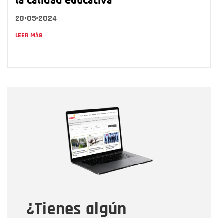
28•05•2024
LEER MÁS
Nombre
Nombre
Correo electrónico
Tipo de comentario
¿Tienes algún
Mensaje