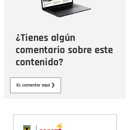
Tipo de comentario
¿Tienes algún
Mensaje
comentario sobre este
contenido?
Enviar
Sí, comentar aquí ❯