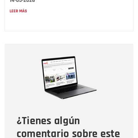
14•05•2026
LEER MÁS
Nombre
Nombre
Correo electrónico
Tipo de comentario
¿Tienes algún
Mensaje
comentario sobre este