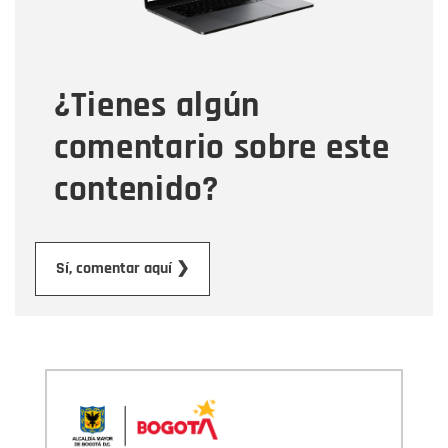
Tipo de comentario
¿Tienes algún
Mensaje
comentario sobre este
contenido?
Enviar
Sí, comentar aquí ❯