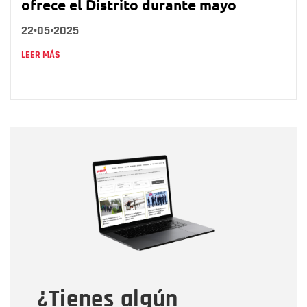
ofrece el Distrito durante mayo
22•05•2025
LEER MÁS
Nombre
Nombre
Correo electrónico
Tipo de comentario
¿Tienes algún
Mensaje